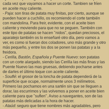
cada vez que vayamos a hacer un corte. Tambien se fríen
en aceite muy caliente.
-
Paja
: son tiras de patata muy finitas, por cierto, aunque se
pueden hacer a cuchillo, os recomiendo el corte también
con mandolina. Para freir, evidente, con el aceite bien
caliente y moviendo para que no se peguen. También con
este tipo de patatas se hacen "nidos", quedan preciosos, el
aparatejo también os lo enseñaré otro día, pero vamos a
ver, es como si fueran dos coladores, uno más grande y otro
más pequeño, y entre los dos se ponen las patatas y a la
freidora.
-
Cerilla, Bastón, Española y Puente Nuevo
: son patatas
con un corte alargado, siendo las Cerilla las más finas y las
Puente Nuevo las mas gruesas, debiendo pocharse antes
de darles el último toque con aceite caliente.
-
Souflé
: el grosor de la loncha de patata dependerá de la
superficie que ocupe, normalmente unos 3 milímetros.
Primero las pochamos en una sartén sin que se lleguen a
dorar, las escurrimos y las volvemos a poner en aceite bien
caliente para que "suflen". Aviso a navegantes, son de las
patatas más delicadas a la hora de hacer.
-
Ataúd
: seguro que tiene nombres más agradables, pero