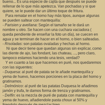
bueno... Es una especie de cajita que después se puede
rellenar de lo que más apetezca. Van pochadas y si que
quiere, se le puede dar un último toque de fritura.
Para rematar en el horno hay más tipos, aunque algunas
se pueden saltear con mantequilla:
-
Parisien y avellana
: Según el tamaño se le dará un
nombre u otro. Se hacen con una cuchara vaciadora (
queda pendiente de enseñar la foto un día), se cuecen en
agua y se terminan de hacer en el horno, o bien salteadas.
-
Risoladas
: son patatas ovaladas y hechas al horno.
Ni que decir tiene que quedan algunas sin explicar, como
las diente de ajo, las fondant, las chateau, ..., pero claro,
tampoco estamos haciendo una tesis, verdad?
Y en cuanto a las que hacemos en puré, nos quedaremos
con las siguentes:
-
Duquesa
: al puré de patata se le añade mantequilla y
yema de huevo, hacemos porciones en la placa del horno y
gratinamos.
-
Delmónico
: al puré de las patatas Duquesa le añadimos
jamón y trufa, le damos forma de trenza y gratinamos.
-
Delfín
: es la mezcla de puré de patata con mantequilla y
yema de huevo, añadiendole pasta
choux
al 50% y
friendolo después de mezclar bien.