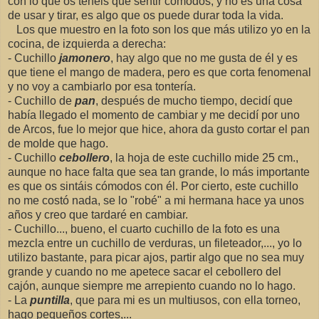
con lo que os teneis que sentir cómodos, y no es una cosa
de usar y tirar, es algo que os puede durar toda la vida.
Los que muestro en la foto son los que más utilizo yo en la
cocina, de izquierda a derecha:
- Cuchillo
jamonero
, hay algo que no me gusta de él y es
que tiene el mango de madera, pero es que corta fenomenal
y no voy a cambiarlo por esa tontería.
- Cuchillo de
pan
, después de mucho tiempo, decidí que
había llegado el momento de cambiar y me decidí por uno
de Arcos, fue lo mejor que hice, ahora da gusto cortar el pan
de molde que hago.
- Cuchillo
cebollero
, la hoja de este cuchillo mide 25 cm.,
aunque no hace falta que sea tan grande, lo más importante
es que os sintáis cómodos con él. Por cierto, este cuchillo
no me costó nada, se lo "robé" a mi hermana hace ya unos
años y creo que tardaré en cambiar.
- Cuchillo..., bueno, el cuarto cuchillo de la foto es una
mezcla entre un cuchillo de verduras, un fileteador,..., yo lo
utilizo bastante, para picar ajos, partir algo que no sea muy
grande y cuando no me apetece sacar el cebollero del
cajón, aunque siempre me arrepiento cuando no lo hago.
- La
puntilla
, que para mi es un multiusos, con ella torneo,
hago pequeños cortes,...