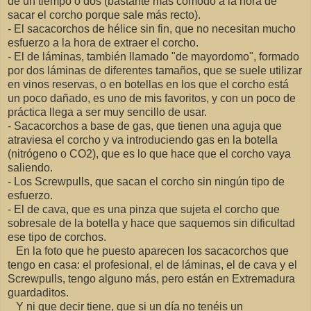
de un tiempo o dos (bastante más cómodo a la hora de
sacar el corcho porque sale más recto).
- El sacacorchos de hélice sin fin, que no necesitan mucho
esfuerzo a la hora de extraer el corcho.
- El de láminas, también llamado "de mayordomo", formado
por dos láminas de diferentes tamaños, que se suele utilizar
en vinos reservas, o en botellas en los que el corcho está
un poco dañado, es uno de mis favoritos, y con un poco de
práctica llega a ser muy sencillo de usar.
- Sacacorchos a base de gas, que tienen una aguja que
atraviesa el corcho y va introduciendo gas en la botella
(nitrógeno o CO2), que es lo que hace que el corcho vaya
saliendo.
- Los Screwpulls, que sacan el corcho sin ningún tipo de
esfuerzo.
- El de cava, que es una pinza que sujeta el corcho que
sobresale de la botella y hace que saquemos sin dificultad
ese tipo de corchos.
En la foto que he puesto aparecen los sacacorchos que
tengo en casa: el profesional, el de láminas, el de cava y el
Screwpulls, tengo alguno más, pero están en Extremadura
guardaditos.
Y ni que decir tiene, que si un día no tenéis un