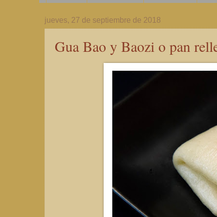
jueves, 27 de septiembre de 2018
Gua Bao y Baozi o pan rell