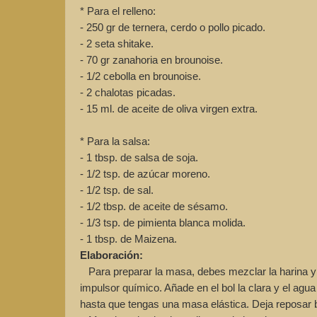
* Para el relleno:
- 250 gr de ternera, cerdo o pollo picado.
- 2 seta shitake.
- 70 gr zanahoria en brounoise.
- 1/2 cebolla en brounoise.
- 2 chalotas picadas.
- 15 ml. de aceite de oliva virgen extra.
* Para la salsa:
- 1 tbsp. de salsa de soja.
- 1/2 tsp. de azúcar moreno.
- 1/2 tsp. de sal.
- 1/2 tbsp. de aceite de sésamo.
- 1/3 tsp. de pimienta blanca molida.
- 1 tbsp. de Maizena.
Elaboración:
Para preparar la masa, debes mezclar la harina y el
impulsor químico. Añade en el bol la clara y el ag
hasta que tengas una masa elástica. Deja reposar b