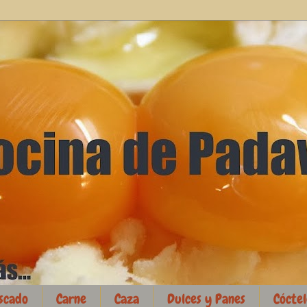
scado
Carne
Caza
Dulces y Panes
Cóctel