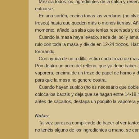
Mezcla todos los ingredientes de la salsa y reserv
enfriarse.
En una sartén, cocina todas las verduras (no olvide
fresca) hasta que queden más o menos tiernas. Añad
momento, añade la salsa que tenías reservada y de
Cuando la masa haya levado, saca del bol y amas
rulo con toda la masa y divide en 12-24 trozos. Ha
formando.
Con ayuda de un rodillo, estira cada trozo de mas
Pon dentro un poco del relleno, que ya debe haber e
vaporera, encima de un trozo de papel de horno y de
para que la masa no genere costra.
Cuando hayan subido (no es necesario que doblen e
coloca los baozis y deja que se hagan entre 14-18 
antes de sacarlos, destapa un poquito la vaporera y 
Notas:
Tal vez parezca complicado de hacer al ver tantos
no tenéis alguno de los ingredientes a mano, se cam