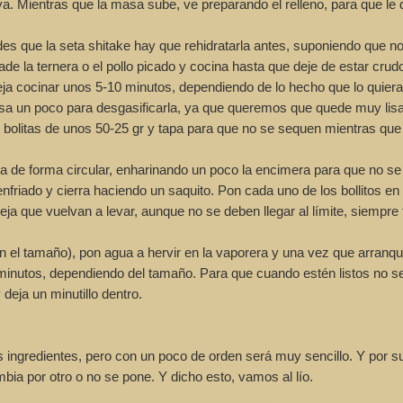
a. Mientras que la masa sube, ve preparando el relleno, para que le 
s que la seta shitake hay que rehidratarla antes, suponiendo que no l
e la ternera o el pollo picado y cocina hasta que deje de estar crud
ja cocinar unos 5-10 minutos, dependiendo de lo hecho que lo quiera
a un poco para desgasificarla, ya que queremos que quede muy lis
z bolitas de unos 50-25 gr y tapa para que no se sequen mientras que
a de forma circular, enharinando un poco la encimera para que no se
nfriado y cierra haciendo un saquito. Pon cada uno de los bollitos en 
ja que vuelvan a levar, aunque no se deben llegar al límite, siempre
l tamaño), pon agua a hervir en la vaporera y una vez que arranqu
minutos, dependiendo del tamaño. Para que cuando estén listos no se
deja un minutillo dentro.
 ingredientes, pero con un poco de orden será muy sencillo.
Y por s
bia por otro o no se pone. Y dicho esto, vamos al lío.