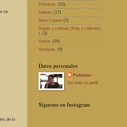
Primeros.
(25)
ue se
Salsas.
(17)
Slow Cooker
(7)
Sopas y cremas (frías y calientes
).
(3)
Varios.
(34)
Verduras.
(9)
Datos personales
Padawan
Ver todo mi perfil
Sígueme en Instagram
es de lo