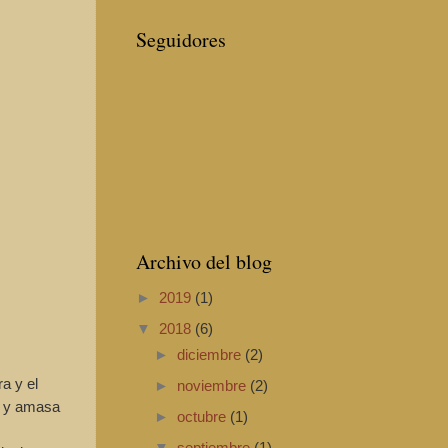
Seguidores
Archivo del blog
►
2019
(1)
▼
2018
(6)
►
diciembre
(2)
a y el
►
noviembre
(2)
al y amasa
►
octubre
(1)
▼
septiembre
(1)