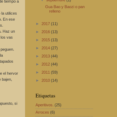
de tiempo a
Gua Bao y Baozi o pan
relleno
a utilices
o. En ese
►
2017
(11)
s.
a. Haz un
►
2016
(13)
 los vas
►
2015
(13)
►
2014
(27)
 peguen.
la
►
2013
(44)
 tapados
►
2012
(44)
►
2011
(59)
e el hervor
 bajen,
►
2010
(14)
Etiquetas
upuesto, si
Aperitivos.
(25)
Arroces
(6)