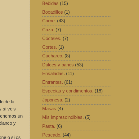
Bebidas
(15)
Bocadillos
(1)
Carne.
(43)
Caza.
(7)
Cócteles.
(7)
Cortes.
(1)
Cuchareo.
(8)
Dulces y panes
(53)
Ensaladas.
(11)
Entrantes.
(61)
Especias y condimentos.
(18)
Japonesa.
(2)
o de la
 si veis
Masas
(4)
 tenemos un
Mis imprescindibles.
(5)
blanco y
Pasta.
(6)
Pescado.
(44)
one o si os