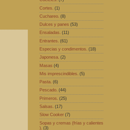
Cortes.
(1)
Cuchareo.
(8)
Dulces y panes
(53)
Ensaladas.
(11)
Entrantes.
(61)
Especias y condimentos.
(18)
Japonesa.
(2)
Masas
(4)
Mis imprescindibles.
(5)
Pasta.
(6)
Pescado.
(44)
Primeros.
(25)
Salsas.
(17)
Slow Cooker
(7)
Sopas y cremas (frías y calientes
).
(3)