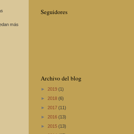
Seguidores
ás
uedan más
Archivo del blog
►
2019
(1)
►
2018
(6)
►
2017
(11)
►
2016
(13)
►
2015
(13)