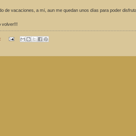
ado de vacaciones, a mí, aun me quedan unos días para poder disfruta
volver!!!
: