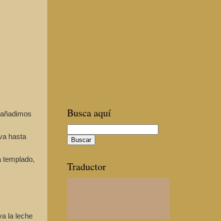
Busca aquí
, añadimos
va hasta
á templado,
Traductor
a la leche