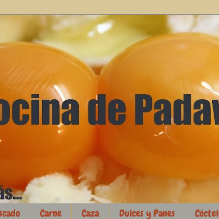
scado
Carne
Caza
Dulces y Panes
Cóctel