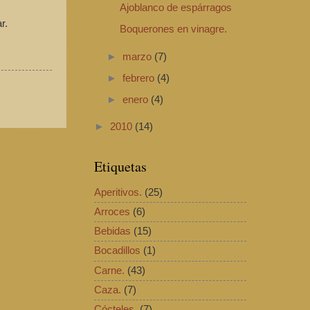
Ajoblanco de espárragos
r.
Boquerones en vinagre.
►
marzo
(7)
►
febrero
(4)
►
enero
(4)
►
2010
(14)
Etiquetas
Aperitivos.
(25)
Arroces
(6)
Bebidas
(15)
Bocadillos
(1)
Carne.
(43)
Caza.
(7)
Cócteles.
(7)