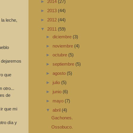
►
2014
(27)
►
2013
(44)
la leche,
►
2012
(44)
▼
2011
(59)
►
diciembre
(3)
►
noviembre
(4)
ueblo
►
octubre
(5)
o dejaremos
►
septiembre
(5)
►
agosto
(5)
ro que
►
julio
(5)
 otro...
►
junio
(6)
 es de
►
mayo
(7)
ir que mi
▼
abril
(4)
Gachones.
tro día y
Ossobuco.