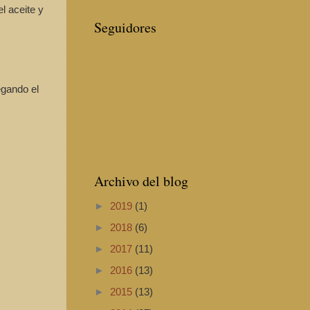
el aceite y
Seguidores
egando el
Archivo del blog
►
2019
(1)
►
2018
(6)
►
2017
(11)
►
2016
(13)
►
2015
(13)