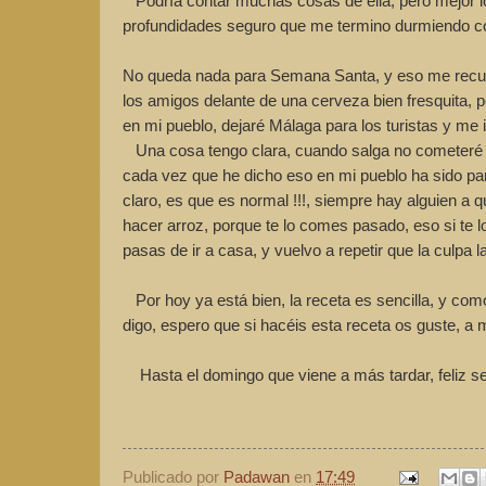
Podría contar muchas cosas de ella, pero mejor lo 
profundidades seguro que me termino durmiendo c
No queda nada para Semana Santa, y eso me recuer
los amigos delante de una cerveza bien fresquita,
en mi pueblo, dejaré Málaga para los turistas y me 
Una cosa tengo clara, cuando salga no cometeré el
cada vez que he dicho eso en mi pueblo ha sido para
claro, es que es normal !!!, siempre hay alguien a
hacer arroz, porque te lo comes pasado, eso si te l
pasas de ir a casa, y vuelvo a repetir que la culpa 
Por hoy ya está bien, la receta es sencilla, y com
digo, espero que si hacéis esta receta os guste, a m
Hasta el domingo que viene a más tardar, feliz s
Publicado por
Padawan
en
17:49