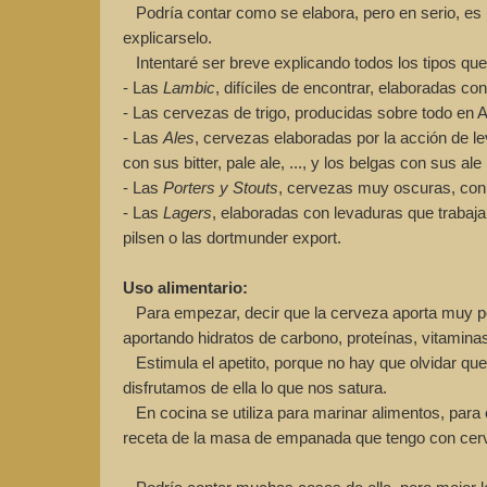
Podría contar como se elabora, pero en serio, es un
explicarselo.
Intentaré ser breve explicando todos los tipos que 
- Las
Lambic
, difíciles de encontrar, elaboradas co
- Las cervezas de trigo, producidas sobre todo en 
- Las
Ales
, cervezas elaboradas por la acción de le
con sus bitter, pale ale, ..., y los belgas con sus ale r
- Las
Porters y Stouts
, cervezas muy oscuras, con 
- Las
Lagers
, elaboradas con levaduras que trabaja
pilsen o las dortmunder export.
Uso alimentario:
Para empezar, decir que la cerveza aporta muy po
aportando hidratos de carbono, proteínas, vitamina
Estimula el apetito, porque no hay que olvidar qu
disfrutamos de ella lo que nos satura.
En cocina se utiliza para marinar alimentos, para e
receta de la masa de empanada que tengo con cer