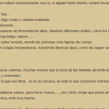
 rollazo impresionante, eso sí, si alguien tiene interés, estaré enca
hay...
n trigo crudo y cebada malteada.
Alemania.
vaduras de fermentación altas, dandose diferentes estilos, como los b
oja belga, saison, ... .
sabor tostado, siendo las primeras más ligeras de cuerpo.
n a bajas temperaturas, existiendo diversos tipos, como las laguer os
cas calorías, muchas menos que el resto de las bebidas alcohólica
s y minerales.
e lo que nos llena, no es la cerveza, es todo lo que comemos mientr
laborar salsas, para hacer masas, ..., por cierto, tengo que poner un 
veza, está muy buena.