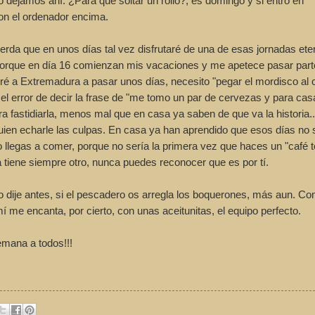
dejamos ahí. ¿Para qué soltar un rollo?, es domingo y si entro en
on el ordenador encima.
da que en unos días tal vez disfrutaré de una de esas jornadas ete
 porque en día 16 comienzan mis vacaciones y me apetece pasar parte
iré a Extremadura a pasar unos días, necesito "pegar el mordisco al 
 error de decir la frase de "me tomo un par de cervezas y para cas
 fastidiarla, menos mal que en casa ya saben de que va la historia..
 quien echarle las culpas. En casa ya han aprendido que esos días no
o llegas a comer, porque no sería la primera vez que haces un "café t
la tiene siempre otro, nunca puedes reconocer que es por tí.
o dije antes, si el pescadero os arregla los boquerones, más aun. C
í me encanta, por cierto, con unas aceitunitas, el equipo perfecto.
emana a todos!!!