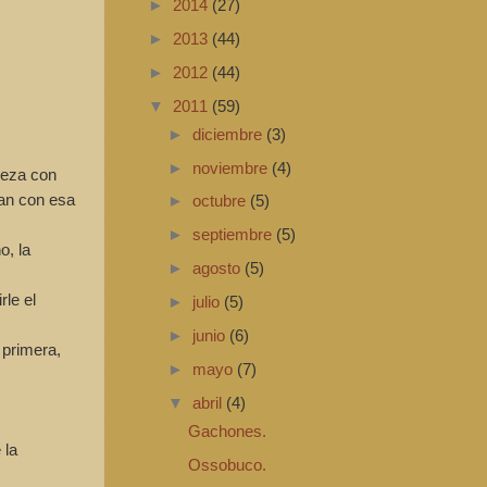
►
2014
(27)
►
2013
(44)
►
2012
(44)
▼
2011
(59)
►
diciembre
(3)
►
noviembre
(4)
veza con
pan con esa
►
octubre
(5)
►
septiembre
(5)
o, la
►
agosto
(5)
le el
►
julio
(5)
►
junio
(6)
 primera,
►
mayo
(7)
▼
abril
(4)
Gachones.
 la
Ossobuco.