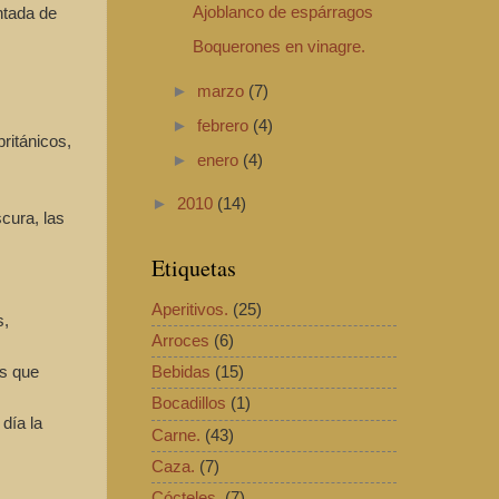
ntada de
Ajoblanco de espárragos
Boquerones en vinagre.
►
marzo
(7)
►
febrero
(4)
ritánicos,
►
enero
(4)
►
2010
(14)
cura, las
Etiquetas
Aperitivos.
(25)
s,
Arroces
(6)
as que
Bebidas
(15)
Bocadillos
(1)
día la
Carne.
(43)
Caza.
(7)
Cócteles.
(7)