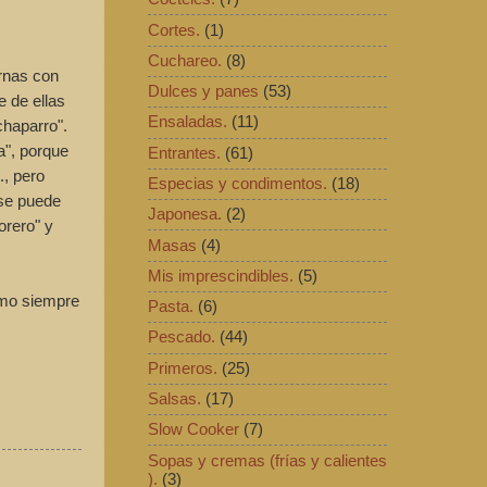
Cortes.
(1)
Cuchareo.
(8)
rnas con
Dulces y panes
(53)
 de ellas
Ensaladas.
(11)
chaparro".
a", porque
Entrantes.
(61)
., pero
Especias y condimentos.
(18)
 se puede
Japonesa.
(2)
orero" y
Masas
(4)
Mis imprescindibles.
(5)
omo siempre
Pasta.
(6)
Pescado.
(44)
Primeros.
(25)
Salsas.
(17)
Slow Cooker
(7)
Sopas y cremas (frías y calientes
).
(3)