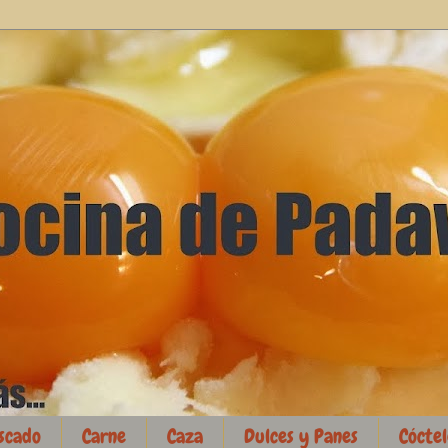
scado
Carne
Caza
Dulces y Panes
Cóctel