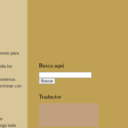
horas para
Busca aquí
lla los
 ponemos
terminar con
Traductor
de
sigo todo