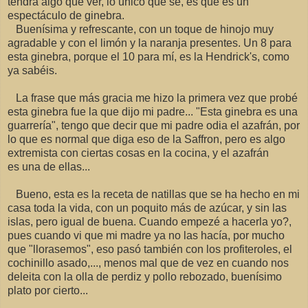
tendrá algo que ver, lo único que sé, es que es un
espectáculo de ginebra.
Buenísima y refrescante, con un toque de hinojo muy
agradable y con el limón y la naranja presentes. Un 8 para
esta ginebra, porque el 10 para mí, es la Hendrick's, como
ya sabéis.
La frase que más gracia me hizo la primera vez que probé
esta ginebra fue la que dijo mi padre... "Esta ginebra es una
guarrería", tengo que decir que mi padre odia el azafrán, por
lo que es normal que diga eso de la Saffron, pero es algo
extremista con ciertas cosas en la cocina, y el azafrán
es una de ellas...
Bueno, esta es la receta de natillas que se ha hecho en mi
casa toda la vida, con un poquito más de azúcar, y sin las
islas, pero igual de buena. Cuando empezé a hacerla yo?,
pues cuando vi que mi madre ya no las hacía, por mucho
que "llorasemos", eso pasó también con los profiteroles, el
cochinillo asado,..., menos mal que de vez en cuando nos
deleita con la olla de perdiz y pollo rebozado, buenísimo
plato por cierto...