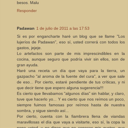
besos. Malu
Responder
Padawan
1 de julio de 2011 a las 17:53
Si es por engancharte haré un blog que se llame "Los
lujeríos de Padawan", eso sí, usted correrá con todos los
gastos, jejeje.
Lo artefactos son parte de mis imprescindibles en la
cocina, aunque seguro que podría vivir sin ellos, son de
gran ayuda.
Haré una receta un día que vaya para la tierra, un
gazpacho "al aroma de la fuente del cura", a ver que sale
de eso... Por cierto, estaré pendiente de tus críticas, y ni
que decir tiene que espero alguna sugerencia!!!
Es cierto que llevabamos "algunos días" sin hablar, y claro,
tuve que hacerlo yo... Y es cierto que nos reímos un poco,
siempre fuimos famosas por reírnos hasta de nuestra
sombra, y sigue siendo así...
Por cierto, cuenta con la fiambrera llena de viandas
maravillosas el día que vaya a visitarte, eso sí, la copa la
pone usted, y no digas que no conoces mis gustos, que