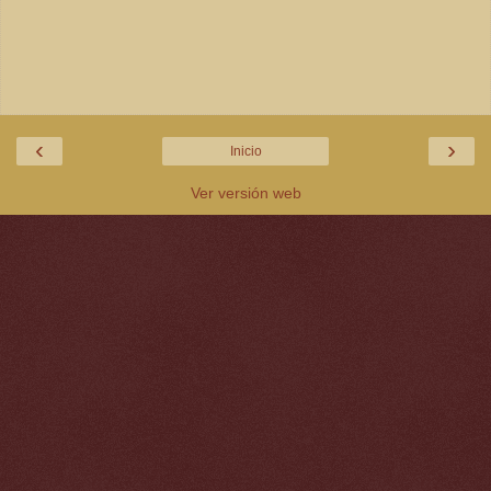
‹
›
Inicio
Ver versión web