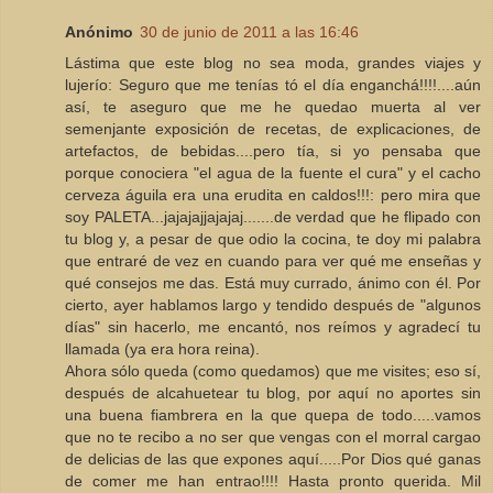
Anónimo
30 de junio de 2011 a las 16:46
Lástima que este blog no sea moda, grandes viajes y
lujerío: Seguro que me tenías tó el día enganchá!!!!....aún
así, te aseguro que me he quedao muerta al ver
semenjante exposición de recetas, de explicaciones, de
artefactos, de bebidas....pero tía, si yo pensaba que
porque conociera "el agua de la fuente el cura" y el cacho
cerveza águila era una erudita en caldos!!!: pero mira que
soy PALETA...jajajajjajajaj.......de verdad que he flipado con
tu blog y, a pesar de que odio la cocina, te doy mi palabra
que entraré de vez en cuando para ver qué me enseñas y
qué consejos me das. Está muy currado, ánimo con él. Por
cierto, ayer hablamos largo y tendido después de "algunos
días" sin hacerlo, me encantó, nos reímos y agradecí tu
llamada (ya era hora reina).
Ahora sólo queda (como quedamos) que me visites; eso sí,
después de alcahuetear tu blog, por aquí no aportes sin
una buena fiambrera en la que quepa de todo.....vamos
que no te recibo a no ser que vengas con el morral cargao
de delicias de las que expones aquí.....Por Dios qué ganas
de comer me han entrao!!!! Hasta pronto querida. Mil