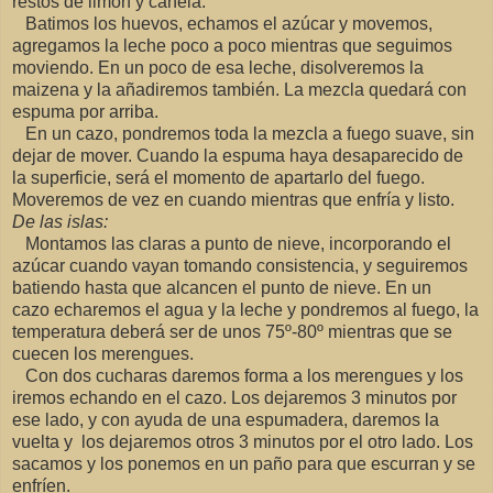
restos de limón y canela.
Batimos los huevos, echamos el azúcar y movemos,
agregamos la leche poco a poco mientras que seguimos
moviendo. En un poco de esa leche, disolveremos la
maizena y la añadiremos también. La mezcla quedará con
espuma por arriba.
En un cazo, pondremos toda la mezcla a fuego suave, sin
dejar de mover. Cuando la espuma haya desaparecido de
la superficie, será el momento de apartarlo del fuego.
Moveremos de vez en cuando mientras que enfría y listo.
De las islas:
Montamos las claras a punto de nieve, incorporando el
azúcar cuando vayan tomando consistencia, y seguiremos
batiendo hasta que alcancen el punto de nieve. En un
cazo echaremos el agua y la leche y pondremos al fuego, la
temperatura deberá ser de unos 75º-80º mientras que se
cuecen los merengues.
Con dos cucharas daremos forma a los merengues y los
iremos echando en el cazo. Los dejaremos 3 minutos por
ese lado, y con ayuda de una espumadera, daremos la
vuelta y los dejaremos otros 3 minutos por el otro lado. Los
sacamos y los ponemos en un paño para que escurran y se
enfríen.