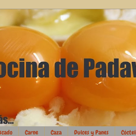
scado
Carne
Caza
Dulces y Panes
Cóctel