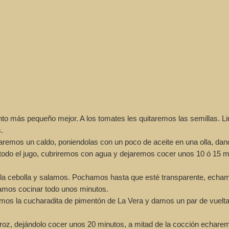
nto más pequeño mejor. A los tomates les quitaremos las semillas. 
.
remos un caldo, poniendolas con un poco de aceite en una olla, da
 todo el jugo, cubriremos con agua y dejaremos cocer unos 10 ó 15 m
la cebolla y salamos. Pochamos hasta que esté transparente, echa
jamos cocinar todo unos minutos.
os la cucharadita de pimentón de La Vera y damos un par de vuelta
oz, dejándolo cocer unos 20 minutos, a mitad de la cocción echare