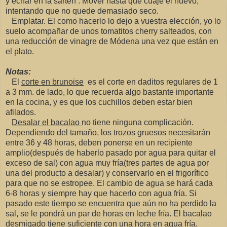
y echar en la sartén . Mover hasta que cuaje el huevo,
intentando que no quede demasiado seco.
Emplatar. El como hacerlo lo dejo a vuestra elección, yo lo
suelo acompañar de unos tomatitos cherry salteados, con
una reducción de vinagre de Módena una vez que están en
el plato.
Notas:
El
corte en brunoise
es el corte en daditos regulares de 1
a 3 mm. de lado, lo que recuerda algo bastante importante
en la cocina, y es que los cuchillos deben estar bien
afilados.
Desalar el bacalao
no tiene ninguna complicación.
Dependiendo del tamaño, los trozos gruesos necesitarán
entre 36 y 48 horas, deben ponerse en un recipiente
amplio(después de haberlo pasado por agua para quitar el
exceso de sal) con agua muy fría(tres partes de agua por
una del producto a desalar) y conservarlo en el frigorífico
para que no se estropee. El cambio de agua se hará cada
6-8 horas y siempre hay que hacerlo con agua fría. Si
pasado este tiempo se encuentra que aún no ha perdido la
sal, se le pondrá un par de horas en leche fría. El bacalao
desmigado tiene suficiente con una hora en agua fría.