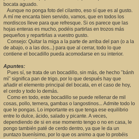
bocata aguado.
Aunque no ponga foto del cilantro, eso sí que es al gusto.
A mí me encanta bien servido, vamos, que en todos los
mordiscos lleve para que refresque. Si os parece que las
hojas enteras es mucho, podéis partirlas en trozos más
pequeños y repartirlas a vuestro gusto.
Consejo: Quitar la miga a la parte de arriba del pan (o a la
de abajo, o a las dos...) para que al cerrar, todo lo que
contiene el bocadillo pueda acomodarse en su interior.
Apuntes:
Pues sí, se trata de un bocadillo, sin más, de hecho "bánh
mì" significa pan de trigo, por lo que después hay que
añadir el elemento principal del bocata, en el caso de hoy,
el cerdo y todo lo demás.
Como en todo, este bocadillo se puede rellenar de mil
cosas, pollo, ternera, gambas o langostinos... Admite todo lo
que le pongas. Lo importante es que tenga ese equilibrio
entre lo dulce, ácido, salado y picante. A veces,
dependiendo de si en ese momento tengo o no en casa, le
pongo también paté de cerdo dentro, ya que le da un
puntazo buenísimo, por lo que os animo a que lo probéis