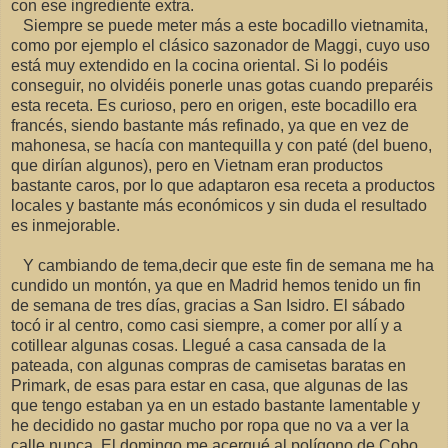
con ese ingrediente extra.
Siempre se puede meter más a este bocadillo vietnamita,
como por ejemplo el clásico sazonador de Maggi, cuyo uso
está muy extendido en la cocina oriental. Si lo podéis
conseguir, no olvidéis ponerle unas gotas cuando preparéis
esta receta. Es curioso, pero en origen, este bocadillo era
francés, siendo bastante más refinado, ya que en vez de
mahonesa, se hacía con mantequilla y con paté (del bueno,
que dirían algunos), pero en Vietnam eran productos
bastante caros, por lo que adaptaron esa receta a productos
locales y bastante más económicos y sin duda el resultado
es inmejorable.
Y cambiando de tema,decir que este fin de semana me ha
cundido un montón, ya que en Madrid hemos tenido un fin
de semana de tres días, gracias a San Isidro. El sábado
tocó ir al centro, como casi siempre, a comer por allí y a
cotillear algunas cosas. Llegué a casa cansada de la
pateada, con algunas compras de camisetas baratas en
Primark, de esas para estar en casa, que algunas de las
que tengo estaban ya en un estado bastante lamentable y
he decidido no gastar mucho por ropa que no va a ver la
calle nunca. El domingo me acerqué al polígono de Cobo