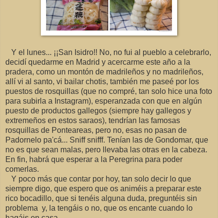
Y el lunes... ¡¡San Isidro!! No, no fui al pueblo a celebrarlo,
decidí quedarme en Madrid y acercarme este año a la
pradera, como un montón de madrileños y no madrileños,
allí vi al santo, vi bailar chotis, también me paseé por los
puestos de rosquillas (que no compré, tan solo hice una foto
para subirla a Instagram), esperanzada con que en algún
puesto de productos gallegos (siempre hay gallegos y
extremeños en estos saraos), tendrían las famosas
rosquillas de Ponteareas, pero no, esas no pasan de
Padornelo pa'cá... Sniff snifff. Tenían las de Gondomar, que
no es que sean malas, pero llevaba las otras en la cabeza.
En fin, habrá que esperar a la Peregrina para poder
comerlas.
Y poco más que contar por hoy, tan solo decir lo que
siempre digo, que espero que os animéis a preparar este
rico bocadillo, que si tenéis alguna duda, preguntéis sin
problema y, la tengáis o no, que os encante cuando lo
hagáis en casa.