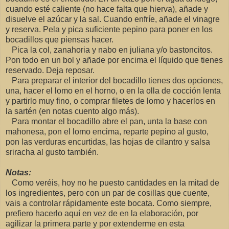
cuando esté caliente (no hace falta que hierva), añade y
disuelve el azúcar y la sal. Cuando enfríe, añade el vinagre
y reserva. Pela y pica suficiente pepino para poner en los
bocadillos que piensas hacer.
Pica la col, zanahoria y nabo en juliana y/o bastoncitos.
Pon todo en un bol y añade por encima el líquido que tienes
reservado. Deja reposar.
Para preparar el interior del bocadillo tienes dos opciones,
una, hacer el lomo en el horno, o en la olla de cocción lenta
y partirlo muy fino, o comprar filetes de lomo y hacerlos en
la sartén (en notas cuento algo más).
Para montar el bocadillo abre el pan, unta la base con
mahonesa, pon el lomo encima, reparte pepino al gusto,
pon las verduras encurtidas, las hojas de cilantro y salsa
sriracha al gusto también.
Notas:
Como veréis, hoy no he puesto cantidades en la mitad de
los ingredientes, pero con un par de cosillas que cuente,
vais a controlar rápidamente este bocata. Como siempre,
prefiero hacerlo aquí en vez de en la elaboración, por
agilizar la primera parte y por extenderme en esta